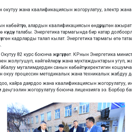
ын окутуу жана квалификациясын жогорулатуу, электр жан
анын көбөйтүүгө, алардын квалификациясын өндүрүштөн ажыр
ө күндүн талабы. Энергетика тармагында бир катар долбо
өтүлгөн кадрларды талап кылат. Энергетика тармагы өтө тат
.
Окутуу 82 курс боюнча жүргүзүлөт. КРнын Энергетика мини
нен жолугушуп, көйгөйлөрүн жана муктаждыктарын угуп, 
йбалуу мугалимдердин санын көбөйтүү керектигин кошумч
рдун окуу процессин методикалык жана техникалык жабдуу даг
доо, кайра даярдоо жана квалификациясын жогорулатуу,
м деңгээлин жогорулатуу боюнча лицензияга ээ. Борбор