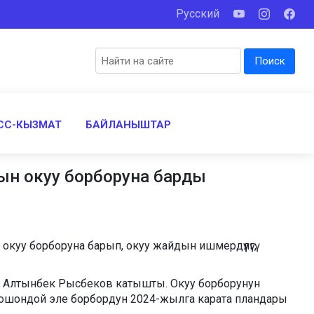
Русский
Поиск
СС-КЫЗМАТ
БАЙЛАНЫШТАР
ын окуу борборуна барды
уу борборуна барып, окуу жайдын ишмердүүлүгү,
у Алтынбек Рысбеков катышты. Окуу борборунун
 ошондой эле борбордун 2024-жылга карата пландары