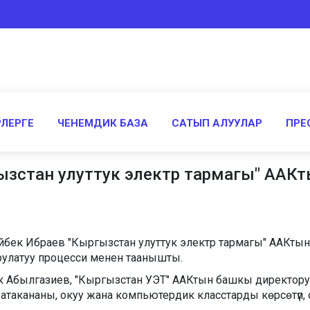
ЛЕРГЕ
ЧЕНЕМДИК БАЗА
САТЫП АЛУУЛАР
ПРЕ
зстан улуттук электр тармагы" ААКт
к Ибраев "Кыргызстан улуттук электр тармагы" ААКтын ок
улатуу процесси менен таанышты.
ек Абылгазиев, "Кыргызстан УЭТ" ААКтын башкы директор
такананы, окуу жана компьютердик класстарды көрсөтүп,