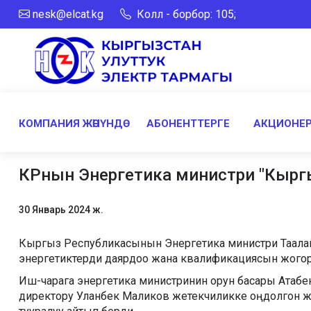
nesk@elcat.kg
Колл - борбор: 105;
КОМПАНИЯ ЖӨНҮНДӨ
АБОНЕНТТЕРГЕ
АКЦИОНЕР
КРнын Энергетика министри "Кыргы
30 Январь 2024 ж.
Кыргыз Республикасынын Энергетика министри Таалайбе
энергетиктерди даярдоо жана квалификациясын жогор
Иш-чарага энергетика министринин орун басары Атаб
директору Уланбек Маликов жетекчиликке оңдолгон жа