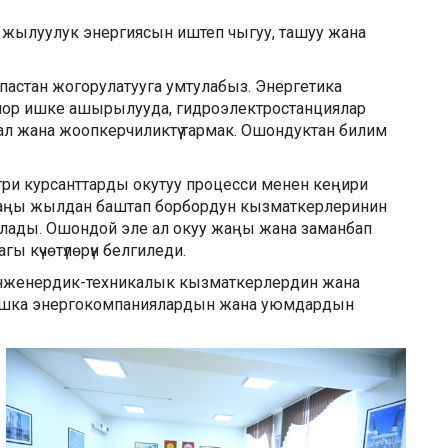
а жылуулук энергиясын иштеп чыгуу, ташуу жана
атпастан жогорулатууга умтулабыз. Энергетика
орлор ишке ашырылууда, гидроэлектростанциялар
аал жана жоопкерчиликтүү тармак. Ошондуктан билим
стри курсанттарды окутуу процесси менен кеңири
жаңы жылдан баштап борбордун кызматкерлеринин
алады. Ошондой эле ал окуу жаңы жана заманбап
ы күчөтүлөрүн белгиледи.
 инженердик-техникалык кызматкерлердин жана
 башка энергокомпаниялардын жана уюмдардын