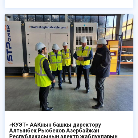
«КУЭТ» ААКнын башкы директору
Алтынбек Рысбеков Азербайжан
Республикасынын электр жабдууларын