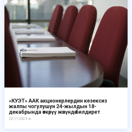
«КУЭТ» ААК акционерлердин кезексиз
жалпы чогулушун 24-жылдын 18-
декабрында өткөрүү жөнүндө билдирет
22.11.2024 ж.