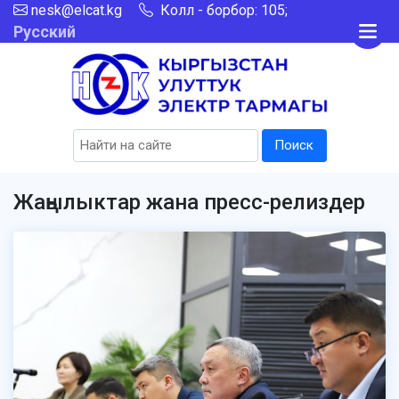
nesk@elcat.kg
Колл - борбор: 105;
Русский
Поиск
Жаңылыктар жана пресс-релиздер