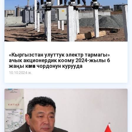
«Кыргызстан улуттук электр тармагы»
ачык акционердик коому 2024-жылы 6
жаңы көмөк чордонун курууда
10.10.2024 ж.