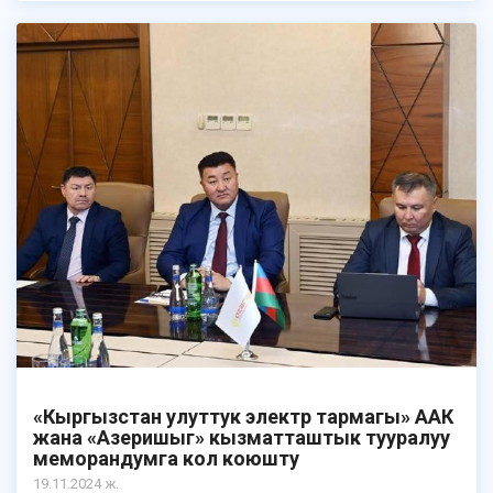
«Кыргызстан улуттук электр тармагы» ААК
жана «Азеришыг» кызматташтык тууралуу
меморандумга кол коюшту
19.11.2024 ж.