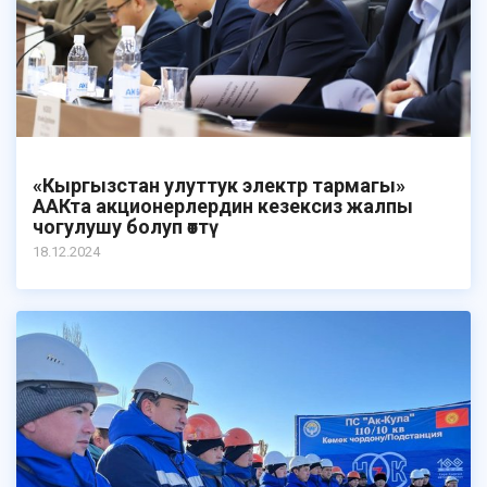
«Кыргызстан улуттук электр тармагы»
ААКта акционерлердин кезексиз жалпы
чогулушу болуп өттү
18.12.2024