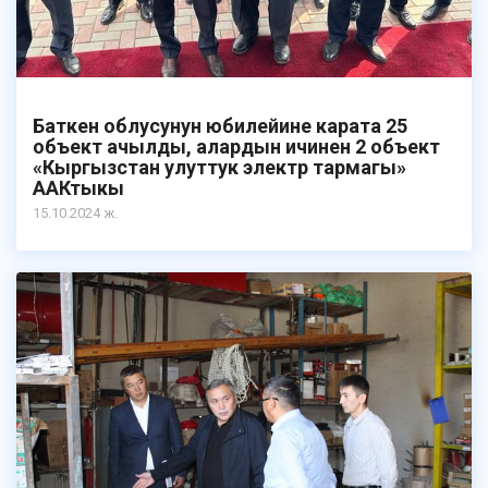
Баткен облусунун юбилейине карата 25
объект ачылды, алардын ичинен 2 объект
«Кыргызстан улуттук электр тармагы»
ААКтыкы
15.10.2024 ж.