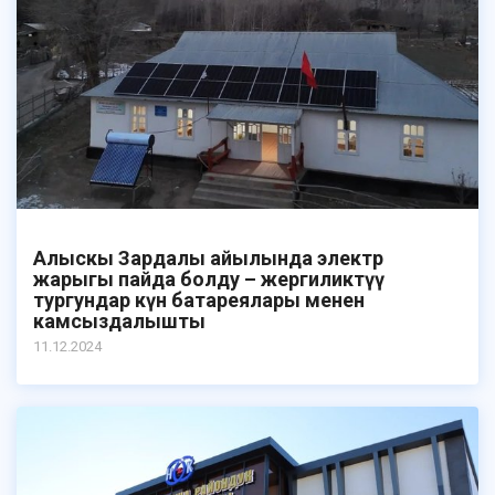
Алыскы Зардалы айылында электр
жарыгы пайда болду – жергиликтүү
тургундар күн батареялары менен
камсыздалышты
11.12.2024