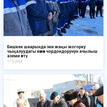
Бишкек шаарында эки жаңы жогорку
чыңалуудагы көмөк чордондорунун ачылыш
аземи өттү
17.12.2024