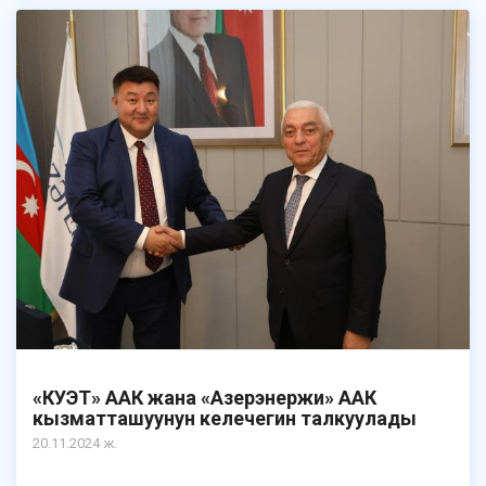
«КУЭТ» ААК жана «Азерэнержи» ААК
кызматташуунун келечегин талкуулады
20.11.2024 ж.