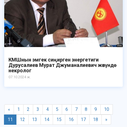
КМШнын эмгек сиңирген энергетиги
Дурусалиев Мурат Джуманалиевич жөнүндө
некролог
07.10.2024 ж.
«
1
2
3
4
5
6
7
8
9
10
11
12
13
14
15
16
17
18
»