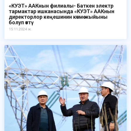
«КУЭТ» ААКнын филиалы- Баткен электр
тармактар ишканасында «КУЭТ» ААКнын
директорлор кеңешинин көчмө жыйыны
болуп өттү
15.11.2024 ж.