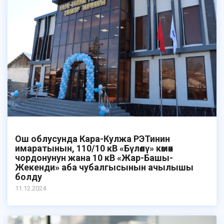
Ош облусунда Кара-Кулжа РЭТинин
имаратынын, 110/10 кВ «Бүлөлү» көмөк
чордонунун жана 10 кВ «Жар-Башы-
Жекенди» аба чубалгысынын ачылышы
болду
11.12.2024