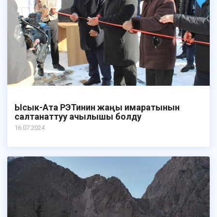
Ысык-Ата РЭТинин жаңы имаратынын
салтанаттуу ачылышы болду
16.07.2024