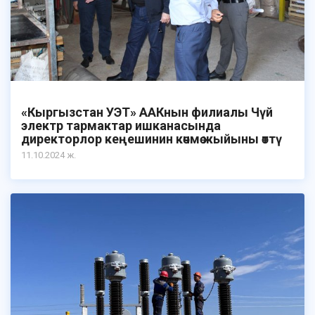
«Кыргызстан УЭТ» ААКнын филиалы Чүй
электр тармактар ишканасында
директорлор кеңешинин көчмө жыйыны өттү
11.10.2024 ж.