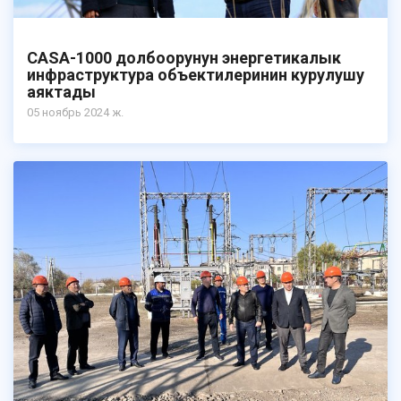
CASA-1000 долбоорунун энергетикалык
инфраструктура объектилеринин курулушу
аяктады
05 ноябрь 2024 ж.