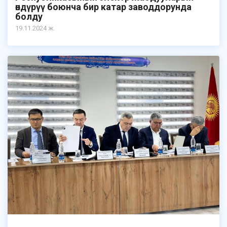
өндүрүү боюнча бир катар заводдорунда
болду
19.11.2024 ж.