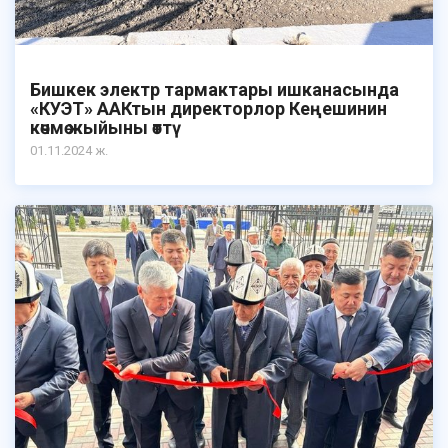
Бишкек электр тармактары ишканасында
«КУЭТ» ААКтын директорлор Кеңешинин
көчмө жыйыны өттү
01.11.2024 ж.