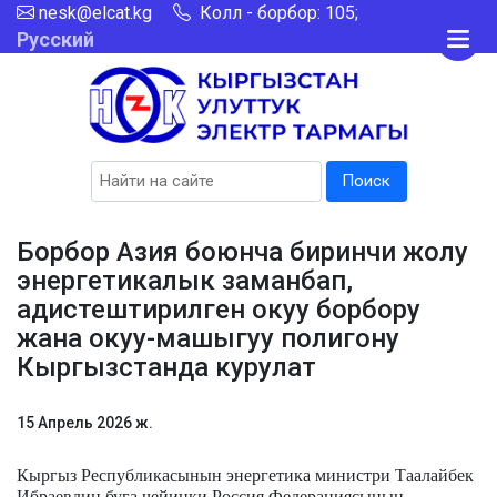
nesk@elcat.kg
Колл - борбор: 105;
Русский
Поиск
Борбор Азия боюнча биринчи жолу
энергетикалык заманбап,
адистештирилген окуу борбору
жана окуу-машыгуу полигону
Кыргызстанда курулат
15 Апрель 2026 ж.
Кыргыз Республикасынын энергетика министри Таалайбек
Ибраевдин буга чейинки Россия Федерациясынын