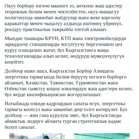
Окуу борбору өзгөчө мааниге ээ, анткени жаш адистер
теориялык билим менен чектелбестен, окуу-машыгуу
полигонунда заманбап жабдуулар жана жеке коргоочу
каражаттар менен чыңалуу алдында иштөөнү үйрөнүп,
реалдуу практикалык тажрыйба топтой алышат.
Мындан тышкары КРУН, КТП жана электромобилдерди
заряддоочу станцияларды чогултуучу биргелешкен цех
куруу пландалып жатат, бул Кыргызстанга жаңы
технологияларды алып келип, өндүрүш мүмкүнчүлүгүн
кеңейтет.
Долбоор ишке ашса, Кыргызстан Борбор Азиядагы
энергетика тармагында билим берүүчү негизги борборго
айланып, Казакстан, Тажикстан, Түркменистан жана
Өзбекстан сыяктуу коңшу өлкөлөрдүн жаш адистери келип,
бул жерде квалификациясын жогорулатышат.
Натыйжада өлкөдө кадрлардын сапаты өсүп, энергетика
тармагы коопсуз жана заманбап деңгээлге көтөрүлөт. Бул
долбоор — жөн гана курулуш эмес, бул Кыргызстанды
аймактык лидерге айланта турган стратегиялык кадам
болуп саналат.