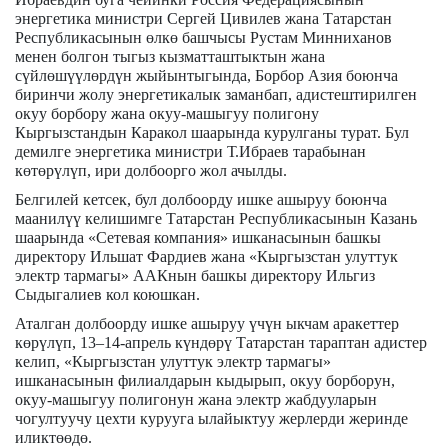
энергетика министри Сергей Цивилев жана Татарстан
Республикасынын өлкө башчысы Рустам Минниханов
менен болгон тыгыз кызматташтыктын жана
сүйлөшүүлөрдүн жыйынтыгында, Борбор Азия боюнча
биринчи жолу энергетикалык заманбап, адистештирилген
окуу борбору жана окуу-машыгуу полигону
Кыргызстандын Каракол шаарында курулганы турат. Бул
демилге энергетика министри Т.Ибраев тарабынан
көтөрүлүп, ири долбоорго жол ачылды.
Белгилей кетсек, бул долбоорду ишке ашыруу боюнча
маанилүү келишимге Татарстан Республикасынын Казань
шаарында «Сетевая компания» ишканасынын башкы
директору Ильшат Фардиев жана «Кыргызстан улуттук
электр тармагы» ААКнын башкы директору Ильгиз
Сыдыгалиев кол коюшкан.
Аталган долбоорду ишке ашыруу үчүн ыкчам аракеттер
көрүлүп, 13–14-апрель күндөрү Татарстан тараптан адистер
келип, «Кыргызстан улуттук электр тармагы»
ишканасынын филиалдарын кыдырып, окуу борборун,
окуу-машыгуу полигонун жана электр жабдууларын
чогултуучу цехти курууга ылайыктуу жерлерди жеринде
иликтөөдө.