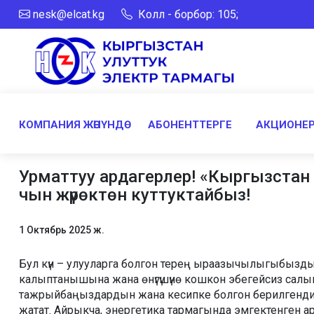
nesk@elcat.kg
Колл - борбор: 105;
КОМПАНИЯ ЖӨНҮНДӨ
АБОНЕНТТЕРГЕ
АКЦИОНЕР
Урматтуу ардагерлер! «Кыргызстан 
чын жүрөктөн куттуктайбыз!
1 Октябрь 2025 ж.
Бул күн – улууларга болгон терең ыраазычылыгыбызды б
калыптанышына жана өнүгүшүнө кошкон эбегейсиз салым
тажрыйбаңыздардын жана кесипке болгон берилгендигиңи
жатат. Айрыкча, энергетика тармагында эмгектенген 