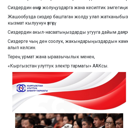
Сиздердин өмүр жолуңуздарга жана кесиптик эмгегиңи
Жашообузда сиздер баштаган жолду улап жатканыбыз 
кызмат кылуунун үлгүсү.
Сиздердин акыл-насаатыңыздарды угууга дайым даярб
Сиздерге чың ден соолук, жакындарыңыздардын камкорд
алып келсин.
Терең урмат жана ыраазычылык менен,
«Кыргызстан улуттук электр тармагы» ААКсы.