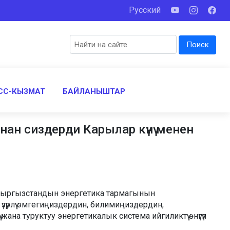
Русский
Поиск
СС-КЫЗМАТ
БАЙЛАНЫШТАР
ан сиздерди Карылар күнү менен
ы, Кыргызстандын энергетика тармагынын
үрлүү эмгегиңиздердин, билимиңиздердин,
на туруктуу энергетикалык система ийгиликтүү өнүгүп