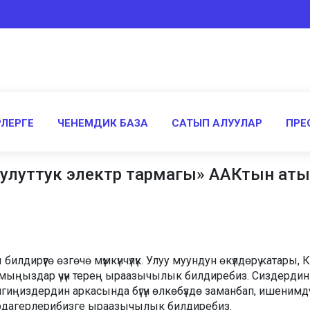
ЛЕРГЕ
ЧЕНЕМДИК БАЗА
САТЫП АЛУУЛАР
ПРЕ
улуттук электр тармагы» ААКтын атын
илдирүүгө өзгөчө мүмкүнчүлүк. Улуу муундун өкүлдөрү катар
ыңыздар үчүн терең ыраазычылык билдиребиз. Сиздердин үз
здердин аркасында бүгүн өлкөбүздө заманбап, ишенимдүү жа
ардагерлерибизге ыраазычылык билдиребиз.