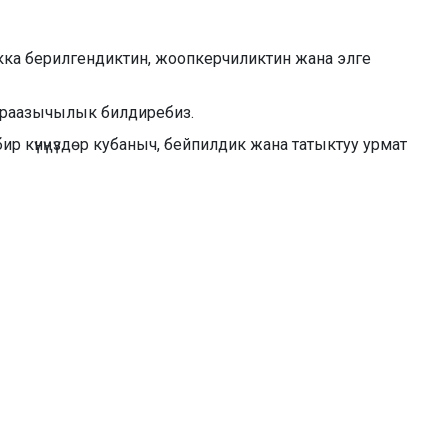
ка берилгендиктин, жоопкерчиликтин жана элге
ыраазычылык билдиребиз.
р күнүңүздөр кубаныч, бейпилдик жана татыктуу урмат