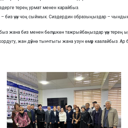
здерге терең урмат менен карайбыз.
– биз үчүн чоң сыймык. Сиздердин образыңыздар – чындык
ыз жана биз менен бөлүшкөн тажрыйбаңыздар үчүн терең 
угу, жан дүйнө тынчтыгы жана узун өмүр каалайбыз. Ар би