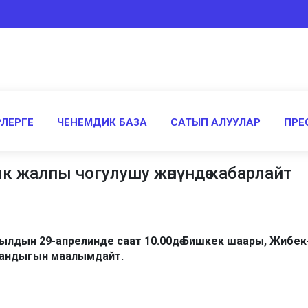
ЛЕРГЕ
ЧЕНЕМДИК БАЗА
САТЫП АЛУУЛАР
ПРЕ
 жалпы чогулушу жөнүндө кабарлайт
ылдын 29-апрелинде саат 10.00дө Бишкек шаары, Жибек-Ж
ргандыгын маалымдайт.