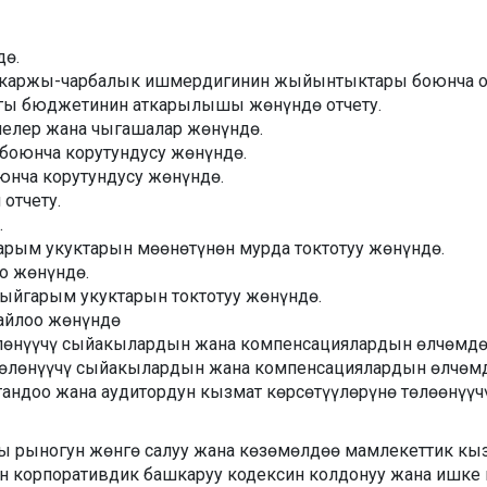
дө.
каржы-чарбалык ишмердигинин жыйынтыктары боюнча от
ы бюджетинин аткарылышы жөнүндө отчету.
елер жана чыгашалар жөнүндө.
боюнча корутундусу жөнүндө.
нча корутундусу жөнүндө.
отчету.
.
рым укуктарын мөөнөтүнөн мурда токтотуу жөнүндө.
о жөнүндө.
ыйгарым укуктарын токтотуу жөнүндө.
айлоо жөнүндө
лөнүүчү сыйакылардын жана компенсациялардын өлчөмдөр
өлөнүүчү сыйакылардын жана компенсациялардын өлчөмд
андоо жана аудитордун кызмат көрсөтүүлөрүнө төлөөнүү
сы рыногун жөнгө салуу жана көзөмөлдөө мамлекеттик 
 корпоративдик башкаруу кодексин колдонуу жана ишке 