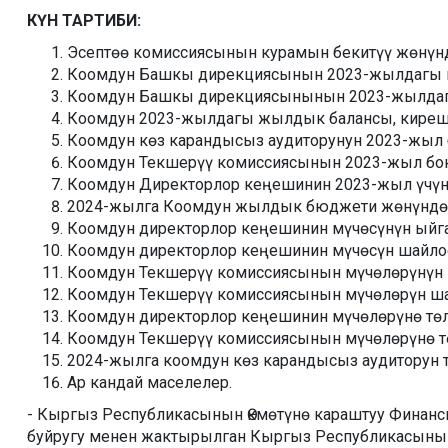
КҮН ТАРТИБИ:
Эсептөө комиссиясынын курамын бекитүү жөнүн
Коомдун Башкы дирекциясынын 2023-жылдагы 
Коомдун Башкы дирекциясынынын 2023-жылдаг
Коомдун 2023-жылдагы жылдык балансы, киреш
Коомдун көз карандысыз аудиторунун 2023-жыл 
Коомдун Текшерүү комиссиясынын 2023-жыл бою
Коомдун Директорлор кеңешинин 2023-жыл үчүн 
2024-жылга Коомдун жылдык бюджети жөнүндө
Коомдун директорлор кеңешинин мүчөсүнүн ыйга
Коомдун директорлор кеңешинин мүчөсүн шайло
Коомдун Текшерүү комиссиясынын мүчөлөрүнүн 
Коомдун Текшерүү комиссиясынын мүчөлөрүн ш
Коомдун директорлор кеңешинин мүчөлөрүнө тө
Коомдун Текшерүү комиссиясынын мүчөлөрүнө т
2024-жылга коомдун көз карандысыз аудиторун т
Ар кандай маселелер.
- Кыргыз Республикасынын Өкмөтүнө караштуу Финан
буйругу менен жактырылган Кыргыз Республикасынын