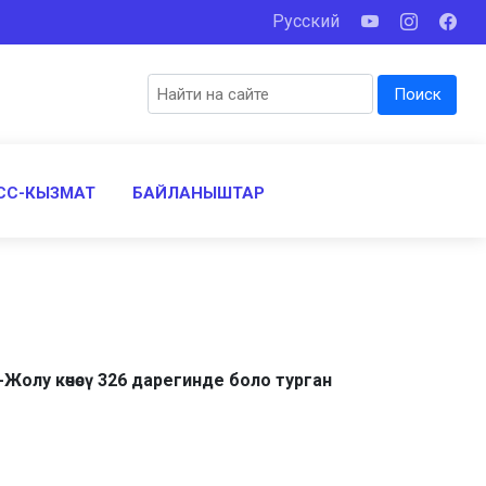
Русский
Поиск
СС-КЫЗМАТ
БАЙЛАНЫШТАР
олу көчөсү 326 дарегинде боло турган