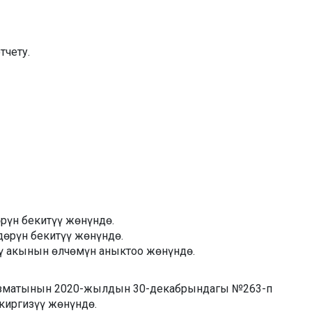
чету.
үн бекитүү жөнүндө.
өрүн бекитүү жөнүндө.
чү акынын өлчөмүн аныктоо жөнүндө.
кызматынын 2020-жылдын 30-декабрындагы №263-п
киргизүү жөнүндө.