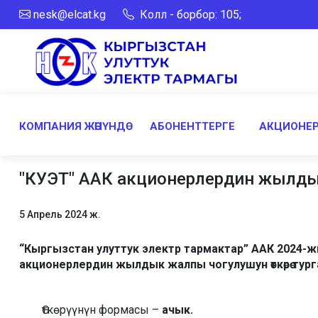
nesk@elcat.kg
Колл - борбор: 105;
КОМПАНИЯ ЖӨНҮНДӨ
АБОНЕНТТЕРГЕ
АКЦИОНЕР
"КУЭТ" ААК акционерлердин жылдык
5 Апрель 2024 ж.
“Кыргызстан улуттук электр тармактар” ААК
2024-ж
акционерлердин жылдык жалпы чогулушун өткөрө ту
Өткөрүүнүн формасы –
ачык.