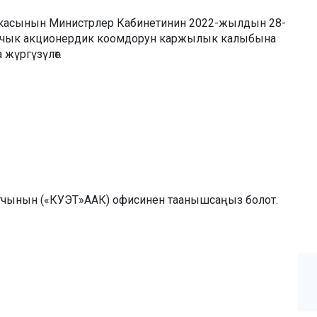
икасынын Министрлер Кабинетинин 2022-жылдын 28-
» ачык акционердик коомдорун каржылык калыбына
жүргүзүлөт.
атчынын («КУЭТ»ААК) офисинен таанышсаңыз болот.