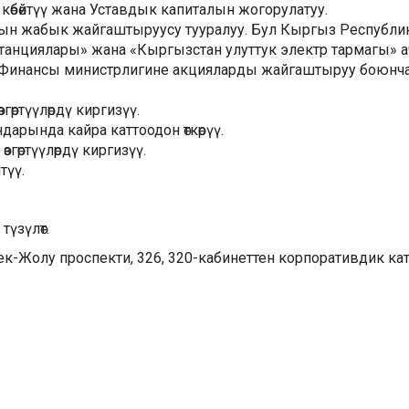
көбөйтүү жана Уставдык капиталын жогорулатуу.
нын жабык жайгаштыруусу тууралуу. Бул Кыргыз Республ
танциялары» жана «Кыргызстан улуттук электр тармагы
инансы министрлигине акцияларды жайгаштыруу боюнча 
ртүүлөрдү киргизүү.
рында кайра каттоодон өткөрүү.
өртүүлөрдү киргизүү.
түү.
үзүлөт.
-Жолу проспекти, 326, 320-кабинеттен корпоративдик к