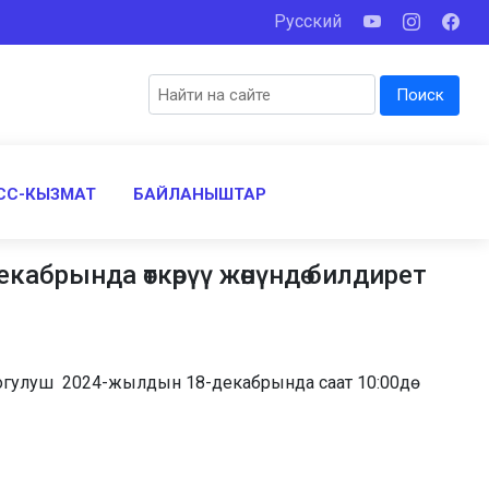
Русский
Поиск
СС-КЫЗМАТ
БАЙЛАНЫШТАР
брында өткөрүү жөнүндө билдирет
Чогулуш 2024-жылдын 18-декабрында саат 10:00дө