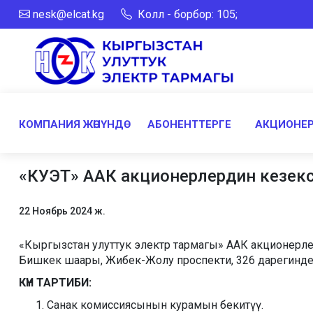
nesk@elcat.kg
Колл - борбор: 105;
КОМПАНИЯ ЖӨНҮНДӨ
АБОНЕНТТЕРГЕ
АКЦИОНЕР
«КУЭТ» ААК акционерлердин кезекси
22 Ноябрь 2024 ж.
«Кыргызстан улуттук электр тармагы» ААК акционерлер
Бишкек шаары, Жибек-Жолу проспекти, 326 дарегинде өт
КҮН ТАРТИБИ:
Санак комиссиясынын курамын бекитүү.