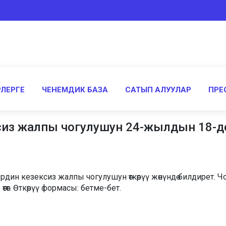
ЛЕРГЕ
ЧЕНЕМДИК БАЗА
САТЫП АЛУУЛАР
ПРЕ
з жалпы чогулушун 24-жылдын 18-дека
дин кезексиз жалпы чогулушун өткөрүү жөнүндө билдирет. 
өт. Өткөрүү формасы: бетме-бет.