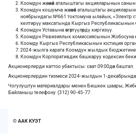
Коомдун жөнөкөй аталыштагы акцияларынын санын 
Коомдун кошумча жөнөкөй аталыштагы акциялары
ноябрындагы №661 токтомуна ылайык, «Электр с
келтирүү максатында Кыргыз Республикасынын Ф
Коомдун Уставына өзгөртүүлөрдү киргизүү.
Коомдун Ревизиялык комиссиясынын Жобосуна өзгө
Коомду Кыргыз Республикасынын юстиция органда
2024-жылга карата Коомдун жылдык бюджетине өзг
Коомдун Корпоративдик башкаруу кодексин беки
Акционерлерди каттоо убактысы: саат 09:00дөн баштап.
Акционерлердин тизмеси 2024-жылдын 1-декабрында т
Чогулуштун материалдары менен Бишкек шаары, Жибек
Байланыш телефону: (312) 90-45-77.
© ААК КУЭТ