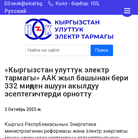
nesk@elcat.kg
Колл - борбор: 105;
Русский
Поиск
«Кыргызстан улуттук электр
тармагы» ААК жыл башынан бери
332 миңден ашуун акылдуу
эсептегичтерди орнотту
2 Октябрь 2025 ж.
Кыргыз Республикасынын Энергетика
министрлигинин реформасы жана электр энергиясы
менен камсыздоо системасын автоматташтыруу