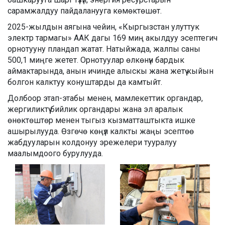
сарамжалдуу пайдаланууга көмөктөшөт.
2025-жылдын аягына чейин
, «Кыргызстан улуттук
электр тармагы» ААК дагы
169 миң
акылдуу эсептегич
орнотууну пландап жатат. Натыйжада, жалпы саны
500,1 миңге
жетет. Орнотуулар өлкөнүн бардык
аймактарында, анын ичинде алыскы жана жетүү кыйын
болгон калктуу конуштарды да камтыйт.
Долбоор этап-этабы менен, мамлекеттик органдар,
жергиликтүү бийлик органдары жана эл аралык
өнөктөштөр менен тыгыз кызматташтыкта ишке
ашырылууда. Өзгөчө көңүл калкты жаңы эсептөө
жабдууларын колдонуу эрежелери тууралуу
маалымдоого бурулууда.