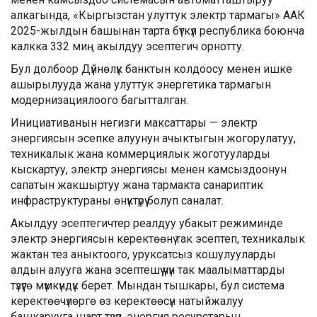
алкагында,
«Кыргызстан улуттук электр тармагы» ААК
2025-жылдын башынан тарта бүткүл республика боюнча
калкка
332 миң
акылдуу эсептегич
орнотту.
Бул долбоор Дүйнөлүк банктын колдоосу менен ишке
ашырылууда жана улуттук энергетика тармагын
модернизациялоого багытталган.
Инициативанын негизги максаттары — электр
энергиясын эсепке алуунун ачыктыгын жогорулатуу,
техникалык жана коммерциялык жоготууларды
кыскартуу, электр энергиясы менен камсыздоонун
сапатын жакшыртуу жана тармакта санариптик
инфраструктураны өнүктүрүү болуп саналат.
Акылдуу эсептегичтер
реалдуу убакыт режиминде
электр энергиясын керектөөнү так эсептеп, техникалык
жактан тез аныктоого, уруксатсыз кошулууларды
алдын алууга жана эсептешүү үчүн так маалыматтарды
түзүүгө мүмкүндүк берет. Мындан тышкары, бул система
керектөөчүлөргө өз керектөөсүн натыйжалуу
башкарууга шарт түзүп, энергия ресурстарын