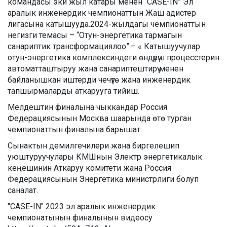
командасы эки жыл катары менен “CASE-IN” Эл
аралык инженердик чемпионаттын Жаш адистер
лигасына катышууда.2024-жылдагы чемпионаттын
негизги темасы – “Отун-энергетика тармагын
санариптик трансформациялоо”.– « Катышуучулар
отун-энергетика комплексиндеги өндүрүш процесстерин
автоматташтыруу жана санариптештирүү менен
байланышкан иштерди чечүүгө жана инженердик
тапшырмаларды аткарууга тийиш.
Мелдештин финалына чыккандар Россия
Федерациясынын Москва шаарында өтө турган
чемпионаттын финалына барышат.
Сынактын демилгечилери жана биргелешип
уюштуруучулары КМШнын Электр энергетикалык
кеңешинин Аткаруу комитети жана Россия
Федерациясынын Энергетика министрлиги болуп
саналат.
"CASE-IN" 2023 эл аралык инженердик
чемпионатынын финалынын видеосу