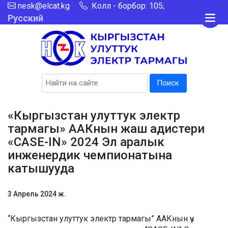
nesk@elcat.kg
Колл - борбор: 105;
Русский
Поиск
«Кыргызстан улуттук электр
тармагы» ААКнын жаш адистери
«CASE-IN» 2024 Эл аралык
инженердик чемпионатына
катышууда
3 Апрель 2024 ж.
“Кыргызстан улуттук электр тармагы” ААКнын үч