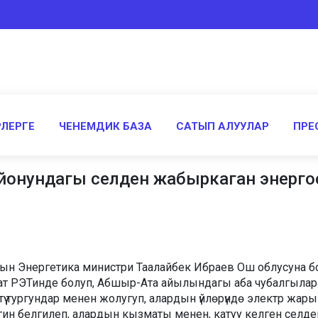
ЛЕРГЕ
ЧЕНЕМДИК БАЗА
САТЫП АЛУУЛАР
ПРЕ
йонундагы селден жабыркаган энерго
нын Энергетика министри Таалайбек Ибраев Ош облусуна 
 РЭТинде болуп, Абшыр-Ата айылындагы аба чубалгылары
 тургундар менен жолугуп, алардын үйлөрүндө электр жары
гин белгилеп, алардын кызматы менен, катуу келген селде