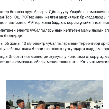
тер боюнча орун басары Дүйшө уулу Уларбек, компаниян
айман-Тоо, Ош РЭТтеринен келген авариялык бригадаларды
үздөө иштерине РЭТтер жана бардык керектүү атайын техника
епетинен электр чубалгыларынын көптөгөн мамыларын агы
ык билдирди.
 66 жаңы 10 кВ электр чубалгыларынын тирөөчтөрүн орно
нун абалы жана үйлөрүн тазалоого тургундарга жардам көрс
нда Энергетика министри жумушчу кеңешме өткөрүп, адми
сакталган кампанын абалы менен таанышты. Күз-кыш мезгил