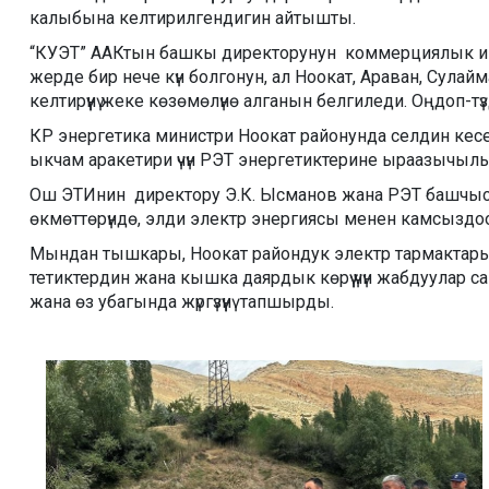
калыбына келтирилгендигин айтышты.
“КУЭТ” ААКтын башкы директорунун коммерциялык иш
жерде бир нече күн болгонун, ал Ноокат, Араван, Сул
келтирүүнү жеке көзөмөлүнө алганын белгиледи. Оңдоп-т
КР энергетика министри Ноокат районунда селдин кес
ыкчам аракетири үчүн РЭТ энергетиктерине ыраазычыл
Ош ЭТИнин директору Э.К. Ысманов жана РЭТ башчысы
өкмөттөрүндө, элди электр энергиясы менен камсыздоо
Мындан тышкары, Ноокат райондук электр тармактары
тетиктердин жана кышка даярдык көрүү үчүн жабдуулар 
жана өз убагында жүргүзүүнү тапшырды.