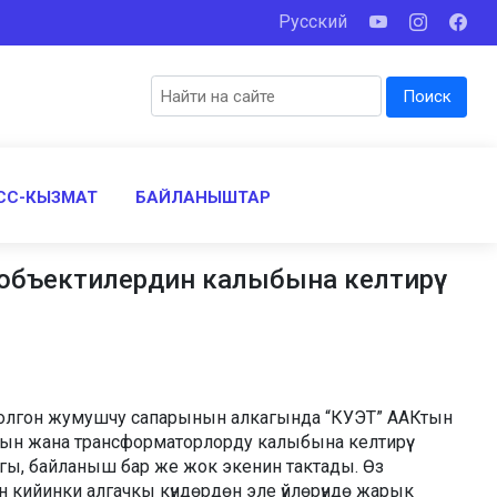
Русский
Поиск
СС-КЫЗМАТ
БАЙЛАНЫШТАР
объектилердин калыбына келтирүү
болгон жумушчу сапарынын алкагында “КУЭТ” ААКтын
н жана трансформаторлорду калыбына келтирүү
гы, байланыш бар же жок экенин тактады. Өз
н кийинки алгачкы күндөрдөн эле үйлөрүндө жарык