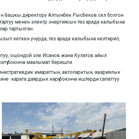
ын башкы директору Алтынбек Рысбеков сел болгон
 тартуу менен электр энергиясын тез арада калыбына
лар тартылган.
зып кеткен учурда, тез арада калыбына келтирип,
туу, ошондой эле Исанов жана Кулатов айыл
өтүү боюнча маалымат беришти.
нистративдик имараттын, автопарктын, авариялык
ине карата даярдык көрүү боюнча иштерди сапаттуу