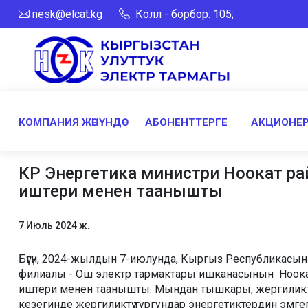
nesk@elcat.kg
Колл - борбор: 105;
КОМПАНИЯ ЖӨНҮНДӨ
АБОНЕНТТЕРГЕ
АКЦИОНЕР
КР Энергетика министри Ноокат ра
иштери менен таанышты
7 Июль 2024 ж.
Бүгүн, 2024-жылдын 7-июлунда, Кыргыз Республикасы
филиалы - Ош электр тармактары ишканасынын Ноокат
иштери менен таанышты. Мындан тышкары, жергиликтүү
кезегинде жергиликтүү тургундар энергетиктердин эмге