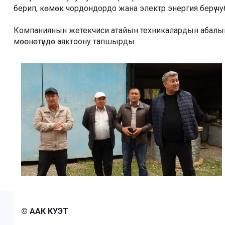
берип, көмөк чордондордо жана электр энергия берүү ч
Компаниянын жетекчиси атайын техникалардын абалын
мөөнөтүндө аяктоону тапшырды.
© ААК КУЭТ