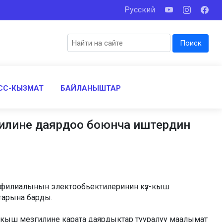
Русский
Поиск
СС-КЫЗМАТ
БАЙЛАНЫШТАР
илине даярдоо боюнча иштердин
филиалынын электообьектилеринин күз-кыш
тарына барды.
-кыш мезгилине карата даярдыктар тууралуу маалымат