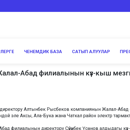
ЛЕРГЕ
ЧЕНЕМДИК БАЗА
САТЫП АЛУУЛАР
ПРЕ
алал-Абад филиалынын күз-кыш мезг
директору Алтынбек Рысбеков компаниянын Жалал-Абад 
ой эле Аксы, Ала-Бука жана Чаткал район электр тармак
ад филиалынын директору Сүйүнбек Үсөнов алдыдагы күз