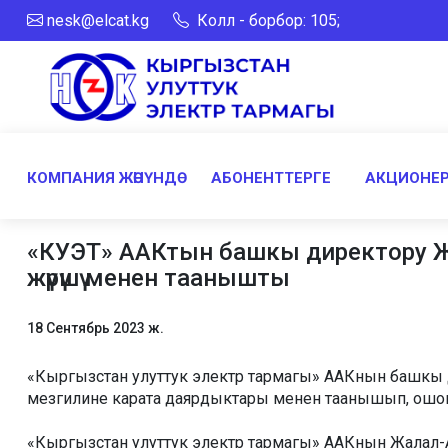
nesk@elcat.kg
Колл - борбор: 105;
КОМПАНИЯ ЖӨНҮНДӨ
АБОНЕНТТЕРГЕ
АКЦИОНЕР
«КУЭТ» ААКтын башкы директору Ж
жүрүшү менен таанышты
18 Сентябрь 2023 ж.
«
Кыргызстан улуттук электр тармагы
»
ААКнын башкы 
мезгилине карата даярдыктары менен таанышып, ошонд
«
Кыргызстан улуттук электр тармагы
»
ААКнын Жалал-Аб