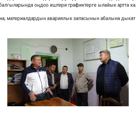
убалгыларында оңдоо иштери графиктерге ылайык артта калб
а, материалдардын авариялык запасынын абалына дыкат к