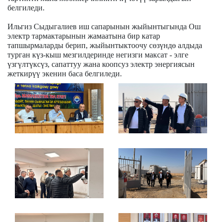
белгиледи.
Ильгиз Сыдыгалиев иш сапарынын жыйынтыгында Ош
электр тармактарынын жамаатына бир катар
тапшырмаларды берип, жыйынтыктоочу сөзүндө алдыда
турган күз-кыш мезгилдеринде негизги максат - элге
үзгүлтүксүз, сапаттуу жана коопсуз электр энергиясын
жеткирүү экенин баса белгиледи.