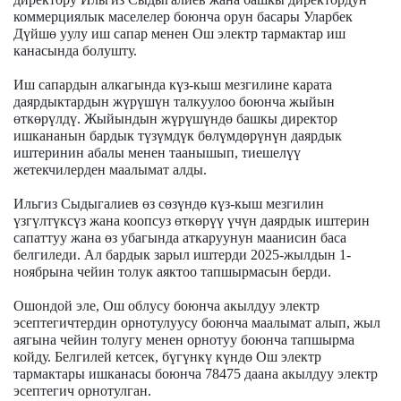
коммерциялык маселелер боюнча орун басары Уларбек
Дүйшө уулу иш сапар менен Ош электр тармактар иш
канасында болушту.
Иш сапардын алкагында күз-кыш мезгилине карата
даярдыктардын жүрүшүн талкуулоо боюнча жыйын
өткөрүлдү. Жыйындын жүрүшүндө башкы директор
ишкананын бардык түзүмдүк бөлүмдөрүнүн даярдык
иштеринин абалы менен таанышып, тиешелүү
жетекчилерден маалымат алды.
Ильгиз Сыдыгалиев өз сөзүндө күз-кыш мезгилин
үзгүлтүксүз жана коопсуз өткөрүү үчүн даярдык иштерин
сапаттуу жана өз убагында аткаруунун маанисин баса
белгиледи. Ал бардык зарыл иштерди 2025-жылдын 1-
ноябрына чейин толук аяктоо тапшырмасын берди.
Ошондой эле, Ош облусу боюнча акылдуу электр
эсептегичтердин орнотулуусу боюнча маалымат алып, жыл
аягына чейин толугу менен орнотуу боюнча тапшырма
койду. Белгилей кетсек, бүгүнкү күндө Ош электр
тармактары ишканасы боюнча 78475 даана акылдуу электр
эсептегич орнотулган.