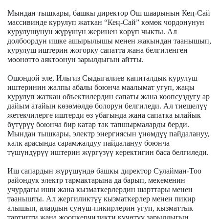
Мындан тышкары, башкы директор Ош шаарынын Кең-Сай
массивинде курулуп жаткан “Кең-Сай” көмөк чордонунун
курулушунун жүрүшүн жеринен көрүп чыкты. Ал
долбоордун ишке ашырылышы менен жакындан таанышып,
курулуш иштерин жогорку сапатта жана белгиленген
мөөнөттө аяктоонун зарылдыгын айтты.
Ошондой эле, Ильгиз Сыдыгалиев капиталдык курулуш
иштеринин жалпы абалы боюнча маалымат угуп, жаңы
курулуп жаткан объектилердин сапаты жана коопсуздугу ар
дайым атайын көзөмөлдө болорун белгиледи. Ал тиешелүү
жетекчилерге иштерди өз убагында жана сапатка ылайык
бүтүрүү боюнча бир катар так тапшырмаларды берди.
Мындан тышкары, электр энергиясын үнөмдүү пайдалануу,
калк арасында сарамжалдуу пайдалануу боюнча
түшүндүрүү иштерин жүргүзүү керектигин баса белгиледи.
Иш сапардын жүрүшүндө башкы директор Сулайман-Тоо
райондук электр тармактарына да барып, мекеменин
учурдагы иши жана кызматкерлердин шарттары менен
таанышты. Ал жергиликтүү кызматкерлер менен пикир
алышып, алардын сунуш-пикирлерин угуп, кызматтык
тартипти жана жоопкерчиликти күчөтүү зарылдыгын