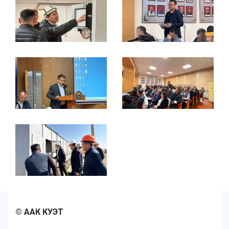
© ААК КУЭТ