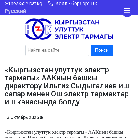
nesk@elcat.kg
Колл - борбор: 105;
Русский
Поиск
«Кыргызстан улуттук электр
тармагы» ААКнын башкы
директору Ильгиз Сыдыгалиев иш
сапар менен Ош электр тармактар
иш канасында болду
13 Октябрь 2025 ж.
«Кыргызстан улуттук электр тармагы»
ААКнын башкы
директору Ильгиз Сыдыгалиев жана башкы директордун