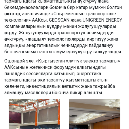
тармагындагы кызматташтыкты өнүктүрүү жана
бекемдөө маселелери боюнча бир катар мүмкүн болгон
өнөктөштөр, анын ичинде «Современные транспортные
технологии» ААКсы, GEOSCAN жана UNIGREEN ENERGY
компанияларынын өкүлдөрү менен жолугушууларды
өткөрдү. Жолугушууларда транспорттук чечимдерди
өнүктүрүү, «жашыл» технологияларды киргизүү жана
алдыңкы энергетикалык чечимдерди пайдалануу
боюнча кызматташтык мүмкүнчүлүктөрү талкууланды.
Ошондой эле, «Кыргызстан улуттук электр тармагы»
ААКсынын жетекчиси форумдун алкагындагы
панелдик сессияларга катышып, энергетика
тармагындагы эки тараптуу кызматташтыктын
келечеги, инвестициялык өнөктөштүк жана тажрыйба
алмашуу маселелери боюнча пикир алышты.