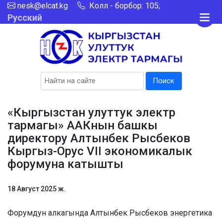
nesk@elcat.kg
Колл - борбор: 105;
Русский
Поиск
«Кыргызстан улуттук электр
тармагы» ААКнын башкы
директору Алтынбек Рысбеков
Кыргыз-Орус VII экономикалык
форумуна катышты
18 Август 2025 ж.
Форумдун алкагында Алтынбек Рысбеков энергетика